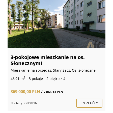
a os.
DZIAŁKI BUDOWLANE - N
UL.PODGÓRSKA
 Os. Słoneczne
Działka (Budowlana) na sprzedaż, Nawoj
Podgórska
2
1 102 m
176 000,00 PLN
/
159,71 PLN
SZCZEGÓŁY
Nr oferty: KN441371