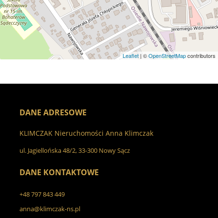
Leaflet
| ©
OpenStreetMap
contributors
DANE ADRESOWE
KLIMCZAK Nieruchomości Anna Klimczak
ul. Jagiellońska 48/2, 33-300 Nowy Sącz
DANE KONTAKTOWE
+48 797 843 449
anna@klimczak-ns.pl