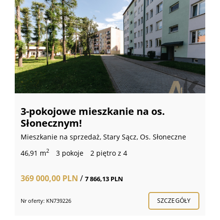
3-pokojowe mieszkanie na os.
Słonecznym!
Mieszkanie na sprzedaż, Stary Sącz, Os. Słoneczne
2
46,91 m
3 pokoje
2 piętro z 4
369 000,00 PLN
/
7 866,13 PLN
SZCZEGÓŁY
Nr oferty: KN739226