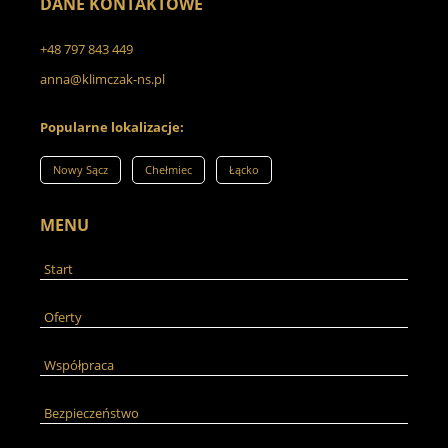
DANE KONTAKTOWE
+48 797 843 449
anna@klimczak-ns.pl
Popularne lokalizacje:
Nowy Sącz
Chełmiec
Łącko
MENU
Start
Oferty
Współpraca
Bezpieczeństwo