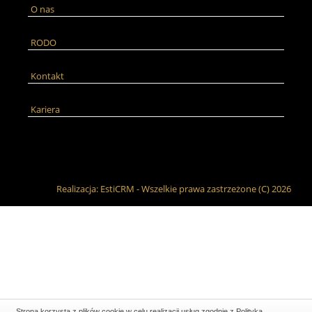
O nas
RODO
Kontakt
Kariera
Realizacja:
EstiCRM
- Wszelkie prawa zastrzeżone (C) 2026
Strona korzysta z plików cookie w celu realizacji usług zgodnie z
Polityką