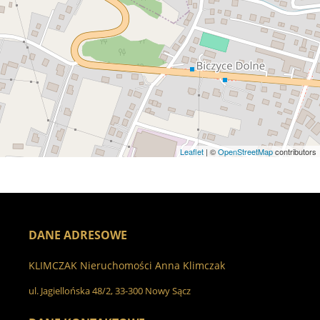
Leaflet
| ©
OpenStreetMap
contributors
DANE ADRESOWE
KLIMCZAK Nieruchomości Anna Klimczak
ul. Jagiellońska 48/2, 33-300 Nowy Sącz