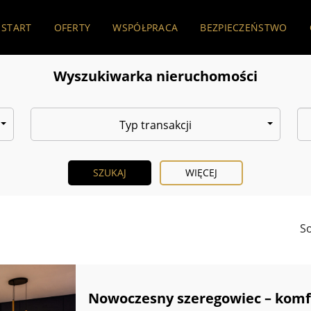
START
OFERTY
WSPÓŁPRACA
BEZPIECZEŃSTWO
Wyszukiwarka nieruchomości
Typ transakcji
WIĘCEJ
So
Nowoczesny szeregowiec – komfo