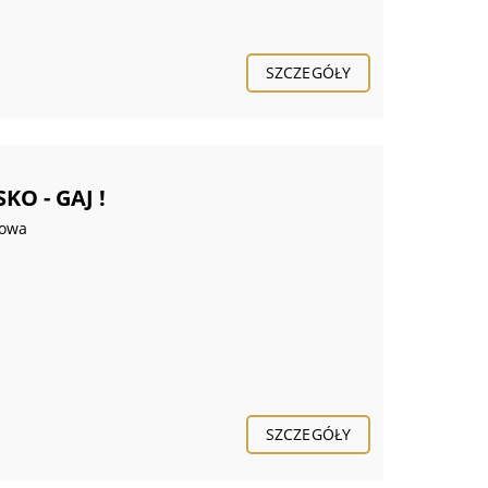
SZCZEGÓŁY
O - GAJ !
jowa
SZCZEGÓŁY