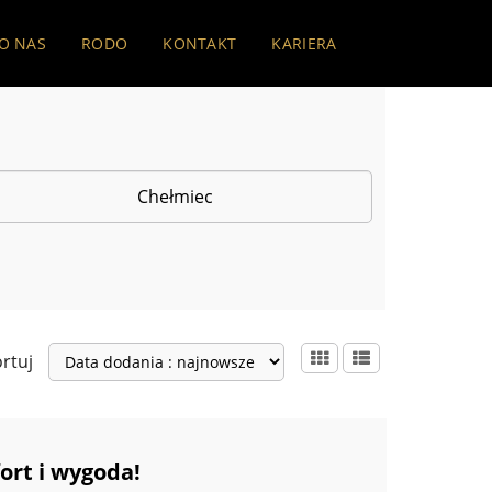
O NAS
RODO
KONTAKT
KARIERA
rtuj
rt i wygoda!