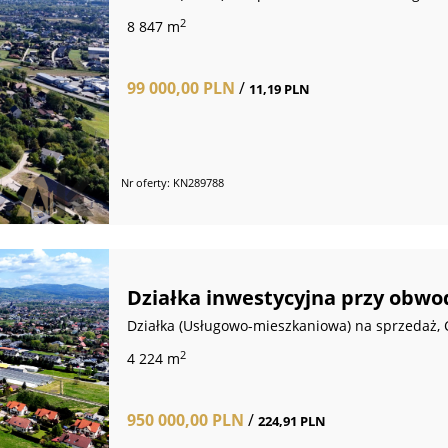
2
8 847 m
99 000,00 PLN
/
11,19 PLN
Nr oferty: KN289788
Działka inwestycyjna przy obwo
Działka (Usługowo-mieszkaniowa) na sprzedaż,
2
4 224 m
950 000,00 PLN
/
224,91 PLN