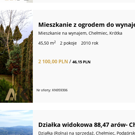
Mieszkanie z ogrodem do wynaję
Mieszkanie na wynajem, Chełmiec, Krótka
2
45,50 m
2 pokoje
2010 rok
2 100,00 PLN
/
46,15 PLN
Nr oferty: KN959306
Działka widokowa 88,47 arów- C
Działka (Rolna) na sprzedaż, Chełmiec, Podgórs