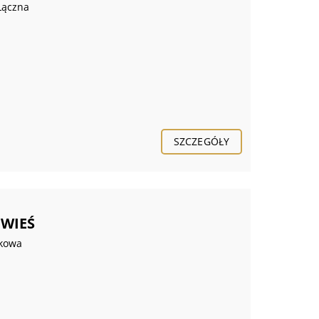
Łączna
SZCZEGÓŁY
 WIEŚ
akowa