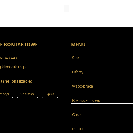
1
E KONTAKTOWE
MENU
Start
97 843 449
klimczak-ns.pl
Oferty
arne lokalizacje:
Współpraca
y Sącz
Chełmiec
Łącko
Bezpieczeństwo
O nas
RODO