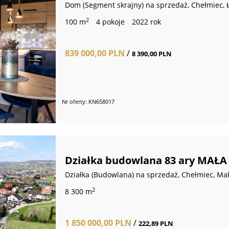
Dom (Segment skrajny) na sprzedaż, Chełmiec, 
2
100 m
4 pokoje
2022 rok
839 000,00 PLN
/
8 390,00 PLN
Nr oferty: KN658017
Działka budowlana 83 ary MAŁA
Działka (Budowlana) na sprzedaż, Chełmiec, M
2
8 300 m
1 850 000,00 PLN
/
222,89 PLN