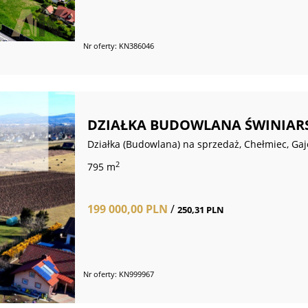
Nr oferty: KN386046
DZIAŁKA BUDOWLANA ŚWINIARSK
Działka (Budowlana) na sprzedaż, Chełmiec, Ga
2
795 m
199 000,00 PLN
/
250,31 PLN
Nr oferty: KN999967