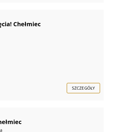
cia! Chełmiec
SZCZEGÓŁY
hełmiec
ka